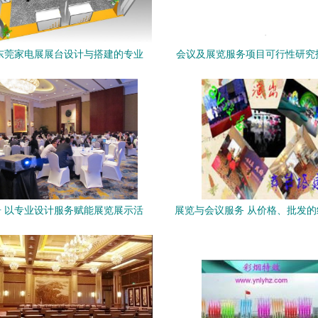
东莞家电展展台设计与搭建的专业
会议及展览服务项目可行性研究
之选
营方案（瑞克咨询·2024年编·
务）
 以专业设计服务赋能展览展示活
展览与会议服务 从价格、批发
动策划
弈看未来趋势